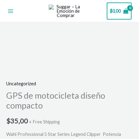
Ir
$
0,00
al
contenido
GPS
de
motocicleta
diseño
compacto
cantidad
Uncategorized
GPS de motocicleta diseño
compacto
$
35,00
+ Free Shipping
Wahl Professional 5 Star Series Legend Clipper Potencia