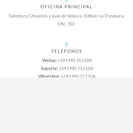
OFICINA PRINCIPAL
Sánchez y Cifuentes y Juan de Velasco, Edificio La Previsora,
Ofic. 707.
TELÉFONOS
Ventas:
+593 995 713 504
Soporte:
+593 995 713 504
WhatsApp:
+593 995 713 504
CORREOS
General:
suggarstore.ec@gmail.com
Venta:
@suggar.store
Soporte:
@suggar.store